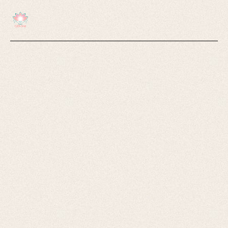
Home
About Us 1
Instructors 1
Classes 1
Prices
Contact Us1