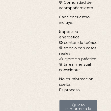
💬 Comunidad de
acompañamiento
Cada encuentro
incluye:
🕯️ apertura
energética
📚 contenido teórico
💬 trabajo con casos
reales
✍️ ejercicio práctico
🌸 tarea mensual
consciente
No es información
suelta.
Es proceso.
Quiero
sumarme a la