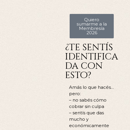
Quiero
sumarme a la
Membresía
2026
¿Te sentís
identifica
da con
esto?
Amás lo que hacés…
pero:
– no sabés cómo
cobrar sin culpa
– sentís que das
mucho y
económicamente